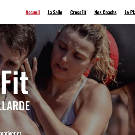
Accueil
La Salle
CrossFit
Nos Coachs
Le Pl
Fit
LLARDE
 motiver et