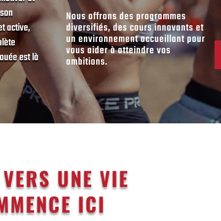
 son
Nous offrons des programmes
t active,
diversifiés, des cours innovants et
un environnement accueillant pour
hlète
vous aider à atteindre vos
ouée est là
ambitions.
 VERS UNE VIE
MMENCE ICI